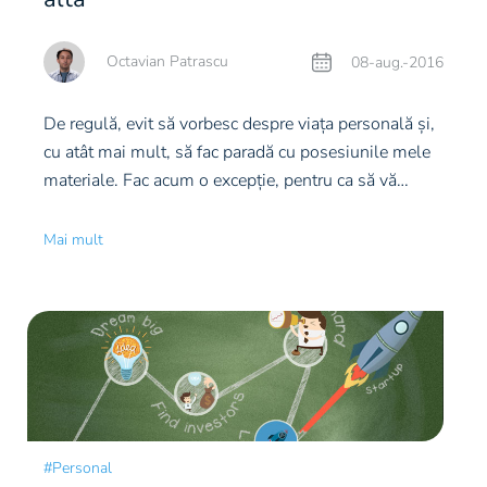
Octavian Patrascu
08-aug.-2016
De regulă, evit să vorbesc despre viața personală și,
cu atât mai mult, să fac paradă cu posesiunile mele
materiale. Fac acum o excepție, pentru ca să vă
povestesc despre Ferrari, fiindcă pentru mine,
personal, înseamnă multe lucruri. Sau, oricum, orice
Mai mult
altceva decât o mașină scumpă, cu care să te
împăunezi. De altfel, nici nu am un Ferrari: chiar dacă
aș putea face gestul impulsiv de a-mi achiziționa
una, am preferat să o păstrez ca aspirație.
(mai
mult…)
#Personal