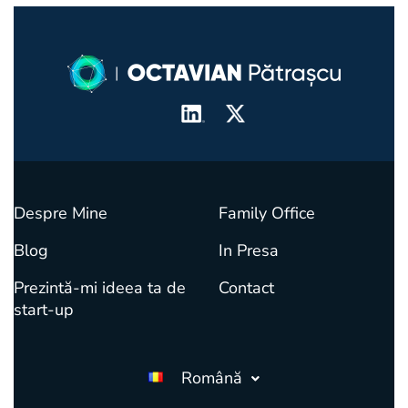
investitorilor străini faţă de imobile din România
vine de la Octavian Pătrașcu, business developer,
care a perfectat o tranzacţie de acest tip.
(mai
mult…)
Despre Mine
Family Office
Blog
In Presa
Prezintă-mi ideea ta de
Contact
start-up
Română