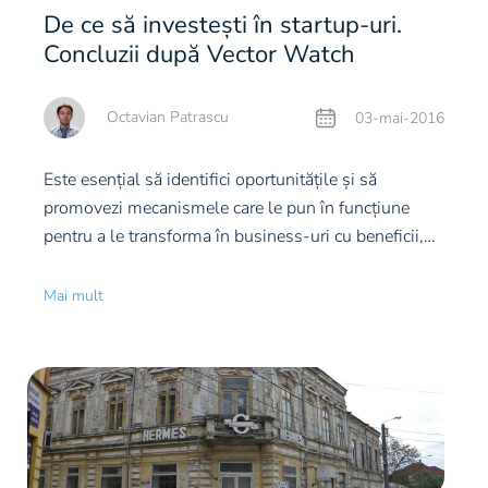
De ce să investești în startup-uri.
Concluzii după Vector Watch
Octavian Patrascu
03-mai-2016
Este esenţial să identifici oportunităţile şi să
promovezi mecanismele care le pun în funcţiune
pentru a le transforma în business-uri cu beneficii,
printre care şi capacitatea de dezvoltare a mediului
economic. Unul dintre noile mele proiecte de
Mai mult
diversificare a portofoliului personal şi reformare a
felului în care investesc este acela de a construi,
alături de celelalte entităţi implicate, un ecosistem
antreprenorial care să faciliteze boom-ul ce
caracterizează în prezent startupurile româneşti. Am
ales să pun toate acestea în aplicare cu Vector