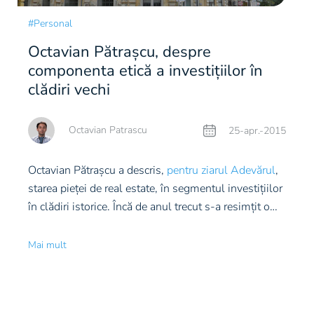
Watch.
(mai mult…)
#Personal
Octavian Pătrașcu, despre
componenta etică a investițiilor în
clădiri vechi
Octavian Patrascu
25-apr.-2015
Octavian Pătrașcu a descris,
pentru ziarul Adevărul
,
starea pieței de real estate, în segmentul investițiilor
în clădiri istorice.
Încă de anul trecut s-a resimţit o
creştere a interesului faţă de piaţa imobiliară din
România, fie că este vorba despre investiţii
Mai mult
rezidenţiale, în clădiri de birouri, fie în imobile de lux,
iar acest trend ascendent va continua şi în 2015,
susţin analiştii imobiliari. O confirmare a interesului