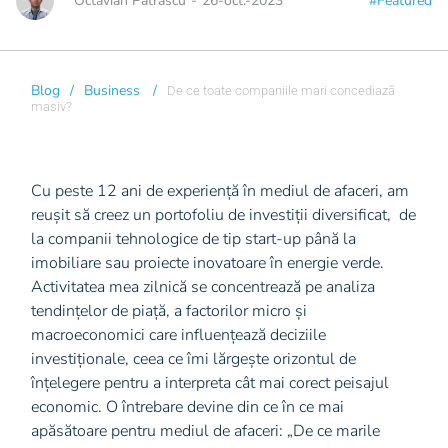
Octavian Patrascu
-
26-oct.-2023
#Featured
Blog
/
Business
/
De ce toate companiile mari concediază
masiv?
Cu peste 12 ani de experiență în mediul de afaceri, am
reușit să creez un portofoliu de investiții diversificat, de
la companii tehnologice de tip start-up până la
imobiliare sau proiecte inovatoare în energie verde.
Activitatea mea zilnică se concentrează pe analiza
tendințelor de piață, a factorilor micro și
macroeconomici care influențează deciziile
investiționale, ceea ce îmi lărgește orizontul de
înțelegere pentru a interpreta cât mai corect peisajul
economic. O întrebare devine din ce în ce mai
apăsătoare pentru mediul de afaceri: „De ce marile