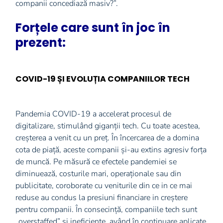
companii concediază masiv?”.
Forțele care sunt în joc în
prezent:
COVID-19 ȘI EVOLUȚIA COMPANIILOR TECH
Pandemia COVID-19 a accelerat procesul de
digitalizare, stimulând giganții tech. Cu toate acestea,
creșterea a venit cu un preț. În încercarea de a domina
cota de piață, aceste companii și-au extins agresiv forța
de muncă. Pe măsură ce efectele pandemiei se
diminuează, costurile mari, operaționale sau din
publicitate, coroborate cu veniturile din ce in ce mai
reduse au condus la presiuni financiare in creștere
pentru companii. În consecință, companiile tech sunt
„overstaffed” și ineficiente, având în continuare aplicate