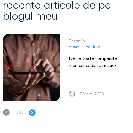
recente articole de pe
blogul meu
Postat în:
Business
Featured
De ce toate companiile
mari concediază masiv?
26-oct.-2023
1/97