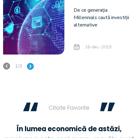
De ce generația
Millennials caută investiții
alternative
16-dec.-2019
1/3
“
”
Citate Favorite
În lumea economică de astăzi,