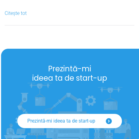
compania ta să se dezvolte ca-n basme, într-un an cât
altele în zece. Iată un scenariu ideal, care se poate
Citește tot
destrăma la fel...
Prezintă-mi
ideea ta de start-up
Prezintă-mi ideea ta de start-up