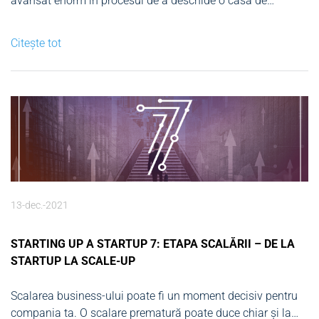
avansat enorm în procesul de a deschide o casă de
brokeraj. Fără îndoială, dacă rămâi consecvent, realist și
determinat în a-ți atinge obiectivele, timpul și efortul tău vor
Citește tot
da, în cele din urmă, roade. Acum dispui...
13-dec.-2021
STARTING UP A STARTUP 7: ETAPA SCALĂRII – DE LA
STARTUP LA SCALE-UP
Scalarea business-ului poate fi un moment decisiv pentru
compania ta. O scalare prematură poate duce chiar și la