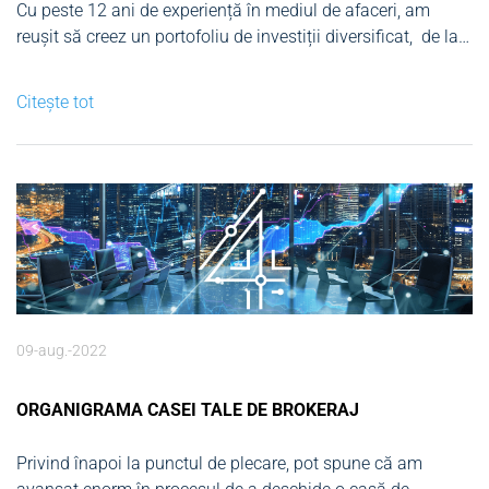
Cu peste 12 ani de experiență în mediul de afaceri, am
reușit să creez un portofoliu de investiții diversificat, de la
companii tehnologice de tip start-up până la imobiliare sau
proiecte inovatoare în energie verde. Activitatea mea zilnică
Citește tot
se concentrează pe analiza tendințelor de piață,...
09-aug.-2022
ORGANIGRAMA CASEI TALE DE BROKERAJ
Privind înapoi la punctul de plecare, pot spune că am