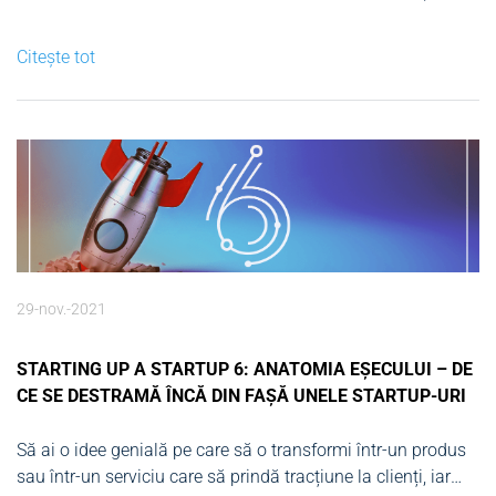
eșecul afacerii, iar o scalare prea lentă poate avea ca
rezultat ratarea unor oportunități cheie de-a lungul
Citește tot
dezvoltării startup-ului. În rândurile următoare voi vorbi pe
larg despre etapa...
29-nov.-2021
STARTING UP A STARTUP 6: ANATOMIA EȘECULUI – DE
CE SE DESTRAMĂ ÎNCĂ DIN FAȘĂ UNELE STARTUP-URI
Să ai o idee genială pe care să o transformi într-un produs
sau într-un serviciu care să prindă tracțiune la clienți, iar