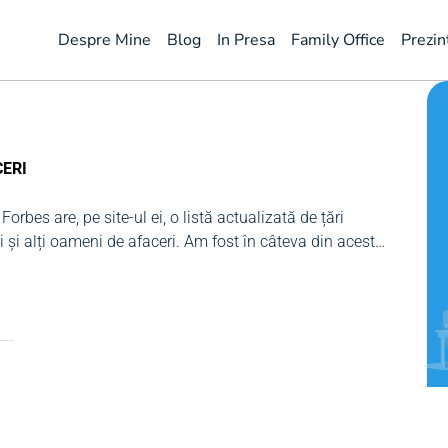
Despre Mine
Blog
In Presa
Family Office
Prezin
CERI
orbes are, pe site-ul ei, o listă actualizată de țări
 și alți oameni de afaceri. Am fost în câteva din aceste
rmit să nuanțez comentariile Forbes după cum urmează:
nomii dezvoltate Marea Britanie....