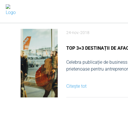
24-nov.-2018
TOP 3+3 DESTINAȚII DE AFA
Celebra publicație de business F
prietenoase pentru antreprenori
țări, motiv pentru care-mi pe
Top 3 eco
Citește tot