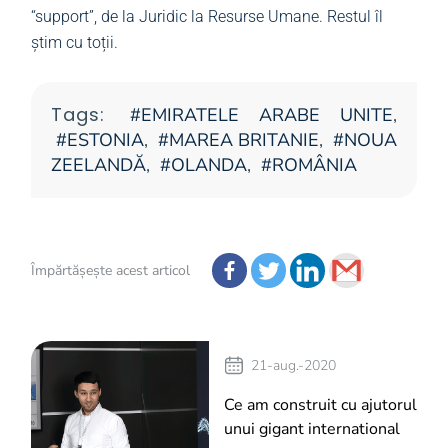
“support”, de la Juridic la Resurse Umane. Restul îl
știm cu toții.
Tags:
EMIRATELE ARABE UNITE
,
ESTONIA
,
MAREA BRITANIE
,
NOUA
ZEELANDĂ
,
OLANDA
,
ROMÂNIA
Împărtășește acest articol
21-aug.-2020
Ce am construit cu ajutorul
unui gigant international