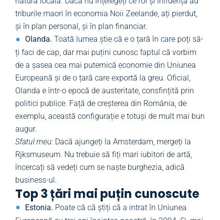
natura locală. Dacă nu înțelegeți ce rol și inlfuență au
triburile maori în economia Noii Zeelande, ați pierdut,
și în plan personal, și în plan financiar.
Olanda.
Toată lumea știe că e o țară în care poți să-
ți faci de cap, dar mai puțini cunosc faptul că vorbim
de a șasea cea mai puternică economie din Uniunea
Europeană și de o țară care exportă la greu. Oficial,
Olanda e într-o epocă de austeritate, consfințită prin
politici publice. Față de creșterea din România, de
exemplu, această configurație e totuși de mult mai bun
augur.
Sfatul meu:
Dacă ajungeți la Amsterdam, mergeți la
Rjksmuseum. Nu trebuie să fiți mari iubitori de artă,
încercați să vedeți cum se naște burghezia, adică
business-ul.
Top 3 țări mai puțin cunoscute
Estonia.
Poate că că știți că a intrat în Uniunea