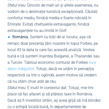
Sfatul meu:
Dincolo de mall-uri și altele asemenea, nu
vorbim de o destinație turistică excepțională. Căutați
confortul mediu, fiindcă media e foarte ridicată în
Emirate. Evitați cheltuielile extravagante, fiindcă
extravaganțele nu au limită în Golf.
România.
Suntem cu toții de-ai locului, așa că
remarc doar prezența țării noastre în topul Forbes, pe
locul 43 la data la care fac această analiză. Vestea
bună e că suntem înaintea Bulgariei, a Thailandei sau
a Turciei. Tabloul economic conturat de Forbes
nu e
deloc măgulitor
. Totuși, dacă ne uităm în percepția
respectivă ca într-o oglindă, avem motive să credem
că nu stăm chiar atât de rău.
Sfatul meu:
E inutil în contextul dat. Totuși, mie îmi
place să fac afaceri și să plătesc taxe în România.
Dacă aș fi investitor străin, aș avea grijă să mă blindez
cu o echipă locală bună, în departamentele de