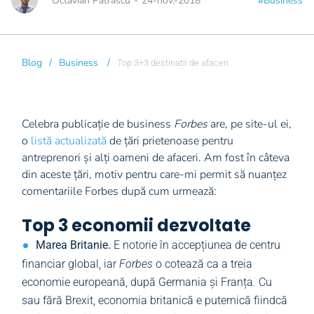
Octavian Patrascu
-
24-nov.-2018
#Business
Blog
/
Business
/
Top 3+3 destinații de afaceri
Celebra publicație de business
Forbes
are, pe site-ul ei,
o
listă actualizată
de țări prietenoase pentru
antreprenori și alți oameni de afaceri. Am fost în câteva
din aceste țări, motiv pentru care-mi permit să nuanțez
comentariile Forbes după cum urmează:
Top 3 economii dezvoltate
Marea Britanie.
E notorie în accepțiunea de centru
financiar global, iar
Forbes
o cotează ca a treia
economie europeană, după Germania și Franța. Cu
sau fără Brexit, economia britanică e puternică fiindcă