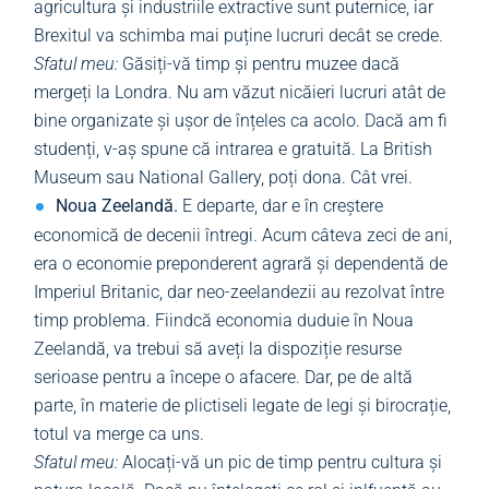
agricultura și industriile extractive sunt puternice, iar
Brexitul va schimba mai puține lucruri decât se crede.
Sfatul meu:
Găsiți-vă timp și pentru muzee dacă
mergeți la Londra. Nu am văzut nicăieri lucruri atât de
bine organizate și ușor de înțeles ca acolo. Dacă am fi
studenți, v-aș spune că intrarea e gratuită. La British
Museum sau National Gallery, poți dona. Cât vrei.
Noua Zeelandă.
E departe, dar e în creștere
economică de decenii întregi. Acum câteva zeci de ani,
era o economie preponderent agrară și dependentă de
Imperiul Britanic, dar neo-zeelandezii au rezolvat între
timp problema. Fiindcă economia duduie în Noua
Zeelandă, va trebui să aveți la dispoziție resurse
serioase pentru a începe o afacere. Dar, pe de altă
parte, în materie de plictiseli legate de legi și birocrație,
totul va merge ca uns.
Sfatul meu:
Alocați-vă un pic de timp pentru cultura și