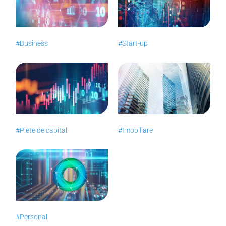
#Business
#Start-up
#Piete de capital
#Imobiliare
#Personal