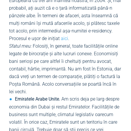
Europeană cu trei ani înaintea noastră, în 2004. Și, mai
probabil, ați auzit că e o țară informatizată până-n
pânzele albe. În termeni de afaceri, asta înseamnă că
mulți români își mută afacerile acolo, și plătesc taxele
tot acolo, prin intermediul așa-numitei e-residency.
Procesul e ușor de inițiat
aici
.
Sfatul meu:
Folosiți, în general, toate facilitățile online
legate de birocrație și alte lucruri conexe. Economisiți
bani serioși pe care altfel îi cheltuiți pentru avocat,
contabil, hârtie, imprimantă. Nu am fost în Estonia, dar
dacă vreți un termen de comparație, plătiți o factură la
Poșta Română. Acolo conversațiile se poartă încă în
lei vechi.
Emiratele Arabe Unite.
Am scris deja pe larg despre
economia din Dubai și restul Emiratelor. Facilitățile de
business sunt multiple, climatul legislativ oarecum
volatil. În orice caz, Emiratele sunt un teritoriu în care
banii circulă. Trebuie doar să știi precis ce vrei.