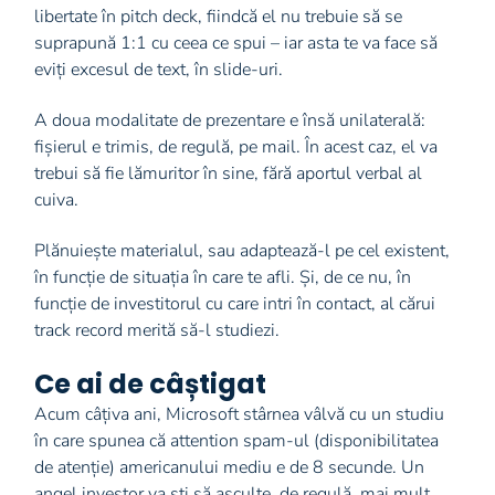
libertate în pitch deck, fiindcă el nu trebuie să se
suprapună 1:1 cu ceea ce spui – iar asta te va face să
eviți excesul de text, în slide-uri.
A doua modalitate de prezentare e însă unilaterală:
fișierul e trimis, de regulă, pe mail. În acest caz, el va
trebui să fie lămuritor în sine, fără aportul verbal al
cuiva.
Plănuiește materialul, sau adaptează-l pe cel existent,
în funcție de situația în care te afli. Și, de ce nu, în
funcție de investitorul cu care intri în contact, al cărui
track record merită să-l studiezi.
Ce ai de câștigat
Acum câțiva ani, Microsoft stârnea vâlvă cu un studiu
în care spunea că attention spam-ul (disponibilitatea
de atenție) americanului mediu e de 8 secunde. Un
angel investor va ști să asculte, de regulă, mai mult,