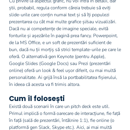
Cu privire la aspectul grafic, nu voi intra în detalii, dar
știi, probabil, regula conform căreia trebuie să eviți
slide-urile care conțin numai text și să îți populezi
prezentarea cu cât mai multe grafice și/sau vizualizări.
Dacă nu ai competențe de imagine speciale, evită
fonturile și așezările în pagină prea fancy. Powerpoint,
de la MS Office, e un soft de prezentări suficient de
bun, dacă nu ții morțiș să strici template-urile pe care le
oferă. O alternativă gen Keynote (pentru Apple),
Google Slides (Google Docs) sau Prezi (prezentări
online) oferă un look & feel ușor diferit, cu mai multă
personalitate. Ai grijă însă la portbabilitatea fișierului,
în ideea că acesta va fi trimis altora.
Cum îl folosești
Există două scenarii în care un pitch deck este util.
Primul implică o formă oarecare de interacțiune, fie față
în față (sală de prezentări, întâlnire 1:1), fie online (o
platformă gen Slack, Skype etc.). Aici, ai mai multă