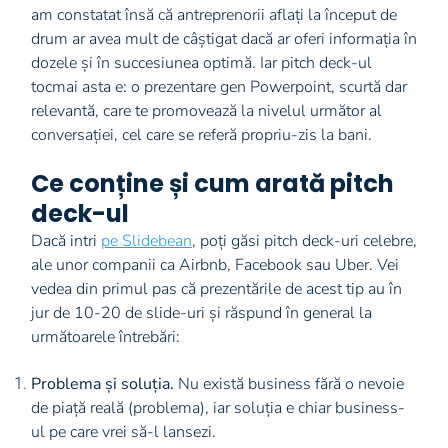
am constatat însă că antreprenorii aflați la început de
drum ar avea mult de câștigat dacă ar oferi informația în
dozele și în succesiunea optimă. Iar pitch deck-ul
tocmai asta e: o prezentare gen Powerpoint, scurtă dar
relevantă, care te promovează la nivelul următor al
conversației, cel care se referă propriu-zis la bani.
Ce conține și cum arată pitch
deck-ul
Dacă intri
pe Slidebean
, poți găsi pitch deck-uri celebre,
ale unor companii ca Airbnb, Facebook sau Uber. Vei
vedea din primul pas că prezentările de acest tip au în
jur de 10-20 de slide-uri și răspund în general la
următoarele întrebări:
Problema și soluția.
Nu există business fără o nevoie
de piață reală (problema), iar soluția e chiar business-
ul pe care vrei să-l lansezi.