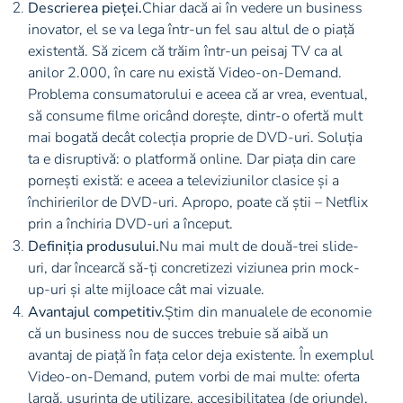
Descrierea pieței.
Chiar dacă ai în vedere un business
inovator, el se va lega într-un fel sau altul de o piață
existentă. Să zicem că trăim într-un peisaj TV ca al
anilor 2.000, în care nu există Video-on-Demand.
Problema consumatorului e aceea că ar vrea, eventual,
să consume filme oricând dorește, dintr-o ofertă mult
mai bogată decât colecția proprie de DVD-uri. Soluția
ta e disruptivă: o platformă online. Dar piața din care
pornești există: e aceea a televiziunilor clasice și a
închirierilor de DVD-uri. Apropo, poate că știi – Netflix
prin a închiria DVD-uri a început.
Definiția produsului.
Nu mai mult de două-trei slide-
uri, dar încearcă să-ți concretizezi viziunea prin mock-
up-uri și alte mijloace cât mai vizuale.
Avantajul competitiv.
Știm din manualele de economie
că un business nou de succes trebuie să aibă un
avantaj de piață în fața celor deja existente. În exemplul
Video-on-Demand, putem vorbi de mai multe: oferta
largă, ușurința de utilizare, accesibilitatea (de oriunde),