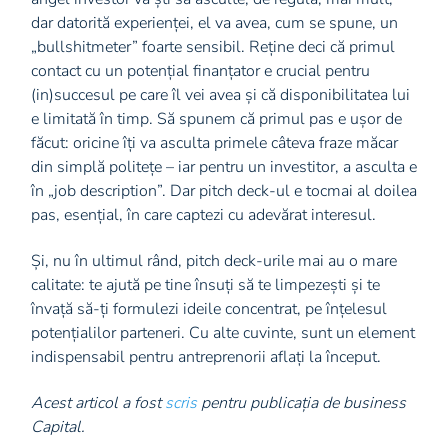
dar datorită experienței, el va avea, cum se spune, un
„bullshitmeter” foarte sensibil. Reține deci că primul
contact cu un potențial finanțator e crucial pentru
(in)succesul pe care îl vei avea și că disponibilitatea lui
e limitată în timp. Să spunem că primul pas e ușor de
făcut: oricine îți va asculta primele câteva fraze măcar
din simplă politețe – iar pentru un investitor, a asculta e
în „job description”. Dar pitch deck-ul e tocmai al doilea
pas, esențial, în care captezi cu adevărat interesul.
Și, nu în ultimul rând, pitch deck-urile mai au o mare
calitate: te ajută pe tine însuți să te limpezești și te
învață să-ți formulezi ideile concentrat, pe înțelesul
potențialilor parteneri. Cu alte cuvinte, sunt un element
indispensabil pentru antreprenorii aflați la început.
Acest articol a fost
scris
pentru publicația de business
Capital.