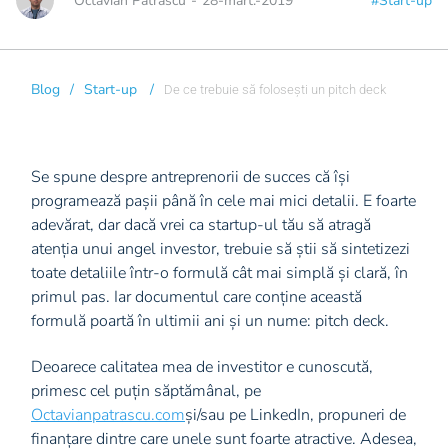
Octavian Patrascu
-
28-mart.-2019
#Start-up
Blog
/
Start-up
/
De ce trebuie să folosești un pitch deck
Se spune despre antreprenorii de succes că își
programează pașii până în cele mai mici detalii. E foarte
adevărat, dar dacă vrei ca startup-ul tău să atragă
atenția unui angel investor, trebuie să știi să sintetizezi
toate detaliile într-o formulă cât mai simplă și clară, în
primul pas. Iar documentul care conține această
formulă poartă în ultimii ani și un nume: pitch deck.
Deoarece calitatea mea de investitor e cunoscută,
primesc cel puțin săptămânal, pe
Octavianpatrascu.com
și/sau pe LinkedIn, propuneri de
finanțare dintre care unele sunt foarte atractive. Adesea,