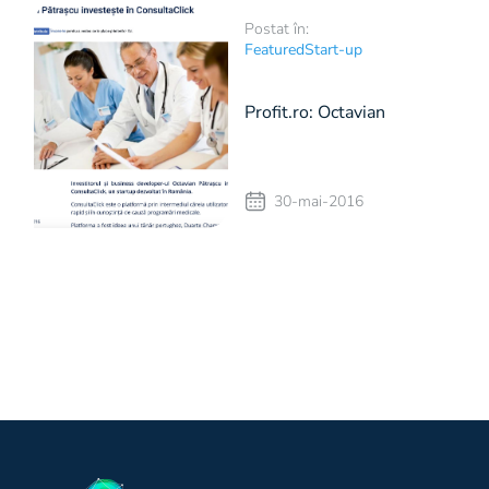
Postat în:
Featured
Start-up
Profit.ro: Octavian
Pătrașcu investește în
30-mai-2016
ConsultaClick