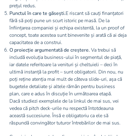
prețul redus.
Punctul în care te găsești.
E riscant să cauți finanțatori
fără să poți pune un scurt istoric pe masă. De la
înființarea companiei și echipa existentă, la un proof of
concept, toate acestea sunt binevenite și arată că ai deja
capacitatea de a construi.
O proiecție argumentată de creștere.
Va trebui să
includă evoluția business-ului în segmentul de piață,
iar datele referitoare la venituri și cheltuieli – deci în
ultimă instanță la profit – sunt obligatorii. Din nou, nu
poți reține atenția mai mult de câteva slide-uri, așa că
bugetele detaliate și altele rămân pentru business
plan, care e adus în discuție în următoarea etapă.
Dacă studiezi exemplele de la linkul de mai sus, vei
vedea că pitch deck-urile nu respectă întotdeauna
această succesiune. Însă e obligatoriu ca ele să
răspundă convingător tuturor întrebărilor de mai sus.