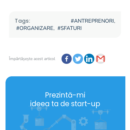
Tags:
ANTREPRENORI
,
ORGANIZARE
,
SFATURI
Împărtășește acest articol
Prezintă-mi
ideea ta de start-up