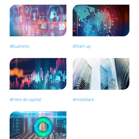
#Business
#Start-up
#Piete de capital
#Imobiliare