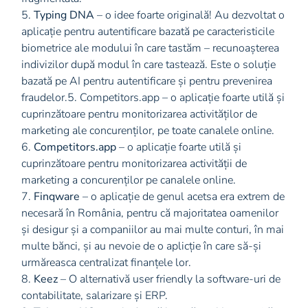
5.
Typing DNA
– o idee foarte originală! Au dezvoltat o
aplicație pentru autentificare bazată pe caracteristicile
biometrice ale modului în care tastăm – recunoașterea
indivizilor după modul în care tastează. Este o soluție
bazată pe AI pentru autentificare și pentru prevenirea
fraudelor.5. Competitors.app – o aplicație foarte utilă și
cuprinzătoare pentru monitorizarea activităților de
marketing ale concurenților, pe toate canalele online.
6.
Competitors.app
– o aplicație foarte utilă și
cuprinzătoare pentru monitorizarea activității de
marketing a concurenților pe canalele online.
7.
Finqware
– o aplicație de genul acetsa era extrem de
necesară în România, pentru că majoritatea oamenilor
și desigur și a companiilor au mai multe conturi, în mai
multe bănci, și au nevoie de o aplicție în care să-și
urmăreasca centralizat finanțele lor.
8.
Keez
– O alternativă user friendly la software-uri de
contabilitate, salarizare și ERP.