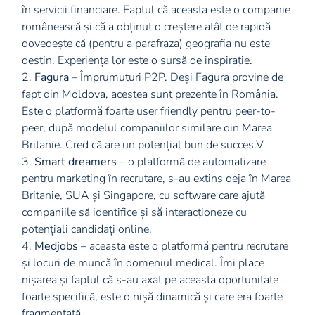
în servicii financiare. Faptul că aceasta este o companie
românească și că a obținut o creștere atât de rapidă
dovedește că (pentru a parafraza) geografia nu este
destin. Experiența lor este o sursă de inspirație.
2.
Fagura
– Împrumuturi P2P. Deși Fagura provine de
fapt din Moldova, acestea sunt prezente în România.
Este o platformă foarte user friendly pentru peer-to-
peer, după modelul companiilor similare din Marea
Britanie. Cred că are un potențial bun de succes.V
3.
Smart dreamers
– o platformă de automatizare
pentru marketing în recrutare, s-au extins deja în Marea
Britanie, SUA și Singapore, cu software care ajută
companiile să identifice și să interacționeze cu
potențiali candidați online.
4.
Medjobs
– aceasta este o platformă pentru recrutare
și locuri de muncă în domeniul medical. Îmi place
nișarea și faptul că s-au axat pe aceasta oportunitate
foarte specifică, este o nișă dinamică și care era foarte
fragmentată.