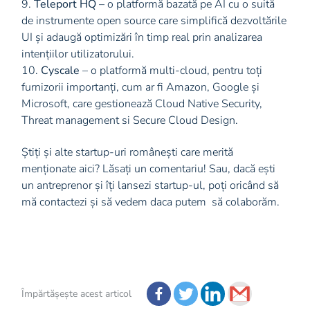
9.
Teleport HQ
– o platformă bazată pe AI cu o suită
de instrumente open source care simplifică dezvoltările
UI și adaugă optimizări în timp real prin analizarea
intențiilor utilizatorului.
10.
Cyscale
– o platformă multi-cloud, pentru toți
furnizorii importanți, cum ar fi Amazon, Google și
Microsoft, care gestionează Cloud Native Security,
Threat management si Secure Cloud Design.
Știți și alte startup-uri românești care merită
menționate aici? Lăsați un comentariu! Sau, dacă ești
un antreprenor și îți lansezi startup-ul, poți oricând să
mă contactezi și să vedem daca putem să colaborăm.
Împărtășește acest articol