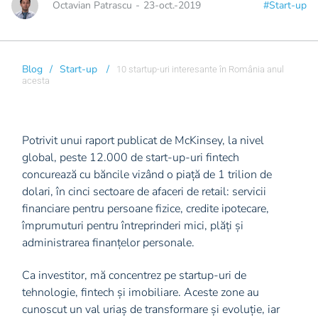
Octavian Patrascu
-
23-oct.-2019
#Start-up
Blog
/
Start-up
/
10 startup-uri interesante în România anul
acesta
Potrivit unui raport publicat de McKinsey, la nivel
global, peste 12.000 de start-up-uri fintech
concurează cu băncile vizând o piață de 1 trilion de
dolari, în cinci sectoare de afaceri de retail: servicii
financiare pentru persoane fizice, credite ipotecare,
împrumuturi pentru întreprinderi mici, plăți și
administrarea finanțelor personale.
Ca investitor, mă concentrez pe startup-uri de
tehnologie, fintech și imobiliare. Aceste zone au
cunoscut un val uriaș de transformare și evoluție, iar