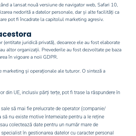
când a lansat nouă versiune de navigator web, Safari 10,
area nedorită a datelor personale, dar și alte facilități ca
re pot fi încadrate la capitolul marketing agresiv.
 acestora
 (entitate juridică privată), deoarece ele au fost elaborate
sau altor organizații. Prevederile au fost dezvoltate pe baza
area în vigoare a noii GDPR.
de marketing și operaționale ale tuturor. O sinteză a
 din UE, inclusiv părți terțe, pot fi trase la răspundere în
 sale să mai fie prelucrate de operator (companie/
ția să nu existe motive întemeiate pentru a le reține
ă sau colectează date pentru un număr mare de
specialist în gestionarea datelor cu caracter personal