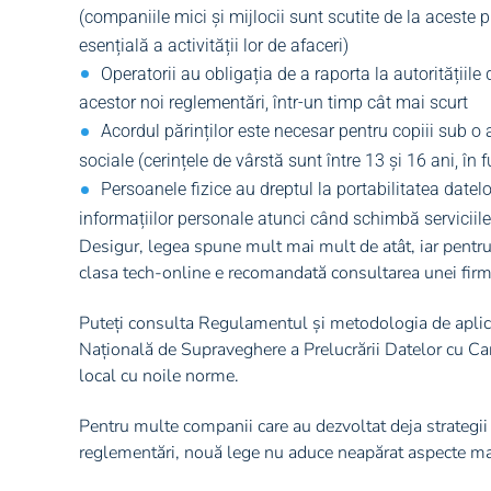
(companiile mici și mijlocii sunt scutite de la aceste 
esențială a activității lor de afaceri)
Operatorii au obligația de a raporta la autoritățiil
acestor noi reglementări, într-un timp cât mai scurt
Acordul părinților este necesar pentru copiii sub o
sociale (cerințele de vârstă sunt între 13 și 16 ani, în fu
Persoanele fizice au dreptul la portabilitatea datelo
informațiilor personale atunci când schimbă serviciile 
Desigur, legea spune mult mai mult de atât, iar pentru
clasa tech-online e recomandată consultarea unei firm
Puteți consulta Regulamentul și metodologia de apli
Națională de Supraveghere a Prelucrării Datelor cu Cara
local cu noile norme.
Pentru multe companii care au dezvoltat deja strategii
reglementări, nouă lege nu aduce neapărat aspecte ma