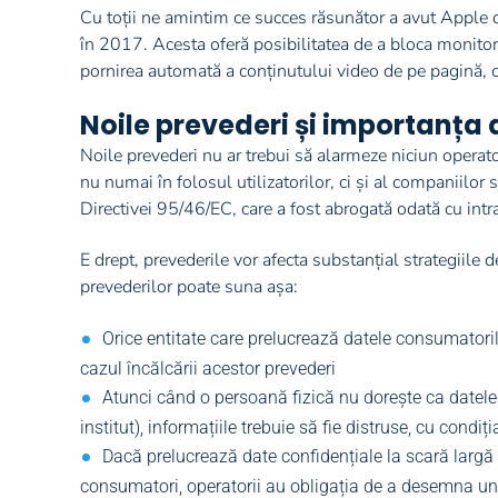
Cu toții ne amintim ce succes răsunător a avut Apple 
în 2017. Acesta oferă posibilitatea de a bloca monitoriz
pornirea automată a conținutului video de pe pagină, ca
Noile prevederi și importanța
Noile prevederi nu ar trebui să alarmeze niciun operator
nu numai în folosul utilizatorilor, ci și al companiilor 
Directivei 95/46/EC, care a fost abrogată odată cu intr
E drept, prevederile vor afecta substanțial strategiile 
prevederilor poate suna așa:
Orice entitate care prelucrează datele consumatorilor
cazul încălcării acestor prevederi
Atunci când o persoană fizică nu dorește ca datele
institut), informațiile trebuie să fie distruse, cu condi
Dacă prelucrează date confidențiale la scară larg
consumatori, operatorii au obligația de a desemna un 