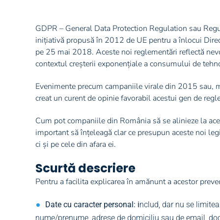
GDPR – General Data Protection Regulation sau Regula
inițiativă propusă în 2012 de UE pentru a înlocui Direc
pe 25 mai 2018. Aceste noi reglementări reflectă nevoi
contextul creșterii exponențiale a consumului de tehno
Evenimente precum campaniile virale din 2015 sau, mai
creat un curent de opinie favorabil acestui gen de reg
Cum pot companiile din România să se alinieze la ace
important să înțeleagă clar ce presupun aceste noi leg
ci și pe cele din afara ei.
Scurtă descriere
Pentru a facilita explicarea în amănunt a acestor preve
Date cu caracter personal: i
nclud, dar nu se limite
nume/prenume, adrese de domiciliu sau de email, docu