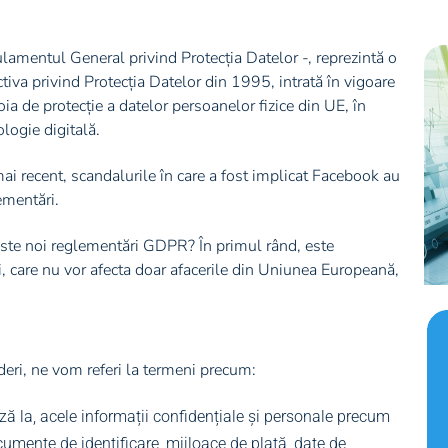
mentul General privind Protecția Datelor -, reprezintă o
tiva privind Protecția Datelor din 1995, intrată în vigoare
a de protecție a datelor persoanelor fizice din UE, în
logie digitală.
 recent, scandalurile în care a fost implicat Facebook au
lementări.
ste noi reglementări GDPR? În primul rând, este
i, care nu vor afecta doar afacerile din Uniunea Europeană,
deri, ne vom referi la termeni precum:
ază la, acele informații confidențiale și personale precum
mente de identificare, mijloace de plată, date de