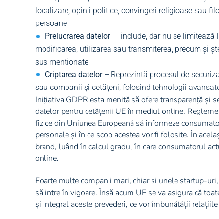
localizare, opinii politice, convingeri religioase sau fi
persoane
Prelucrarea datelor
–
include, dar nu se limitează 
modificarea, utilizarea sau transmiterea, precum și ș
sus menționate
Criptarea datelor
– Reprezintă procesul de securizare
sau companii și cetățeni, folosind tehnologii avansate
Inițiativa GDPR esta menită să ofere transparență și sec
datelor pentru cetățenii UE în mediul online. Reglement
fizice din Uniunea Europeană să informeze consumatorii
personale și în ce scop acestea vor fi folosite. În acela
brand, luând în calcul gradul în care consumatorul actu
online.
Foarte multe companii mari, chiar și unele startup-uri,
să intre în vigoare. Însă acum UE se va asigura că to
și integral aceste prevederi, ce vor îmbunătății relațiile