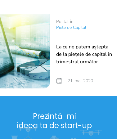
Postat în:
Piete de Capital
La ce ne putem aștepta
de la piețele de capital în
trimestrul următor
21-mai-2020
Prezintă-mi
ideea ta de start-up