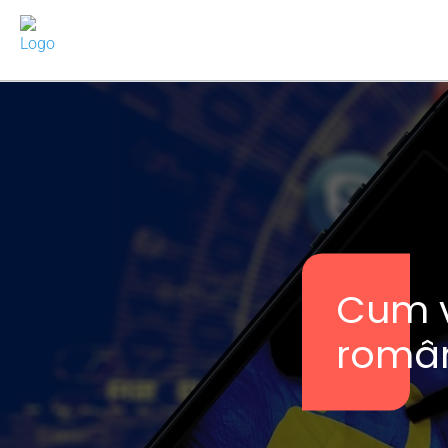
Cum v
român