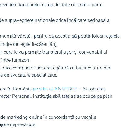
prevederi dacă prelucrarea de date nu este o parte
e de supraveghere naționale orice încălcare serioasă a
 anumită vârstă,
pentru ca aceștia să poată folosi rețelele
ncție de legile fiecărei țări)
r, care le va permite transferul ușor și convenabil al
între furnizori.
 orice companie care are legătură cu business-uri din
e de avocatură specializate.
care în România
pe site-ul ANSPDCP
– Autoritatea
cter Personal, instituția abilitată să se ocupe pe plan
 de marketing online în concordanță cu vechile
jore neprevăzute.