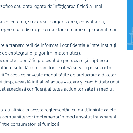
lozofice sau date legate de înfățișarea fizică a unei
la, colectarea, stocarea, reorganizarea, consultarea,
tergerea sau distrugerea datelor cu caracter personal mai
 a transmiterii de informații confidențiale între instituții
 de criptografie (algoritmi matematici).
uritate sporită în procesul de prelucrare și criptare a
ările solicită companiilor ce oferă servicii persoanelor
 în ceea ce privește modalitățile de prelucrare a datelor
și timp, această inițiativă aduce valoare și credibilitate unui
al apreciază confidențialitatea acțiunilor sale în mediul
 s-au aliniat la aceste reglementări cu mult înainte ca ele
ate companiile vor implementa în mod absolut transparent
 între consumatori și furnizori.