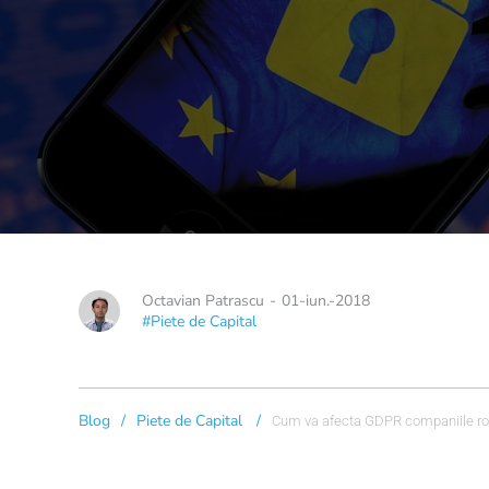
Octavian Patrascu
-
01-iun.-2018
#Piete de Capital
Blog
/
Piete de Capital
/
Cum va afecta GDPR companiile ro