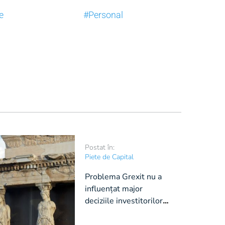
e
#Personal
Postat în:
Piete de Capital
Problema Grexit nu a
influențat major
deciziile investitorilor
în economia greacă