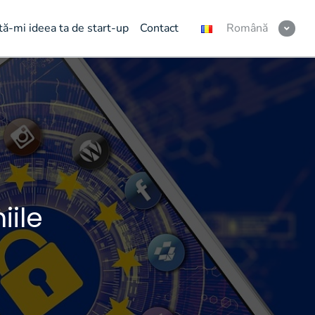
tă-mi ideea ta de start-up
Contact
Română
ile