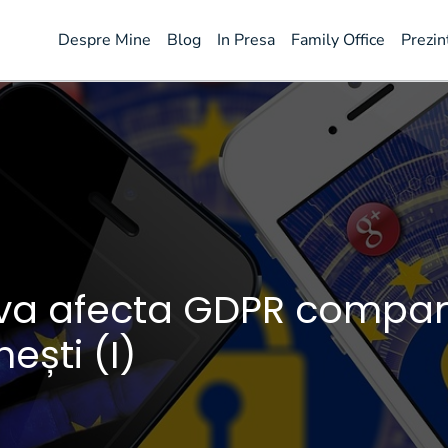
Despre Mine
Blog
In Presa
Family Office
Prezin
a afecta GDPR compani
ești (I)