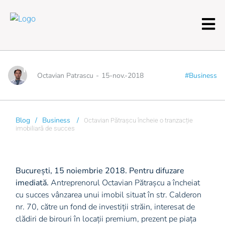
Octavian Pătrașcu
încheie o tranzacție
imobiliară de succes
Octavian Patrascu
-
15-nov.-2018
#Business
Blog
/
Business
/
Octavian Pătrașcu încheie o tranzacție
imobiliară de succes
București, 15 noiembrie 2018. Pentru difuzare
imediată.
Antreprenorul Octavian Pătrașcu a încheiat
cu succes vânzarea unui imobil situat în str. Calderon
nr. 70, către un fond de investiții străin, interesat de
clădiri de birouri în locații premium, prezent pe piața