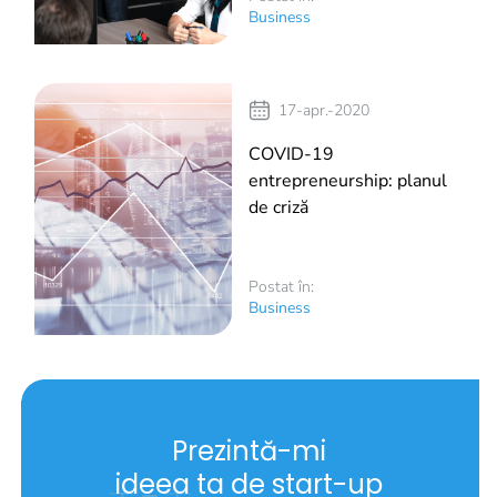
Business
17-apr.-2020
COVID-19
entrepreneurship: planul
de criză
Postat în:
Business
Prezintă-mi
ideea ta de start-up