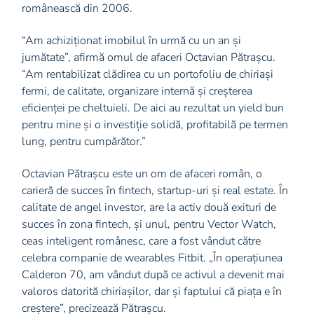
românească din 2006.
“Am achiziționat imobilul în urmă cu un an și
jumătate”, afirmă omul de afaceri Octavian Pătrașcu.
“Am rentabilizat clădirea cu un portofoliu de chiriași
fermi, de calitate, organizare internă și creșterea
eficienței pe cheltuieli. De aici au rezultat un yield bun
pentru mine și o investiție solidă, profitabilă pe termen
lung, pentru cumpărător.”
Octavian Pătrașcu este un om de afaceri român, o
carieră de succes în fintech, startup-uri și real estate. În
calitate de angel investor, are la activ două exituri de
succes în zona fintech, și unul, pentru Vector Watch,
ceas inteligent românesc, care a fost vândut către
celebra companie de wearables Fitbit. „În operațiunea
Calderon 70, am vândut după ce activul a devenit mai
valoros datorită chiriașilor, dar și faptului că piața e în
creștere”, precizează Pătrașcu.