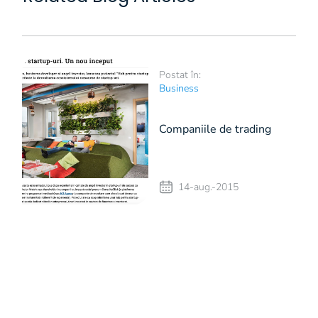
Postat în:
Business
Companiile de trading
online valorează peste 1
14-aug.-2015
mld. $ pentru ca au un
marketing bine dezvoltat