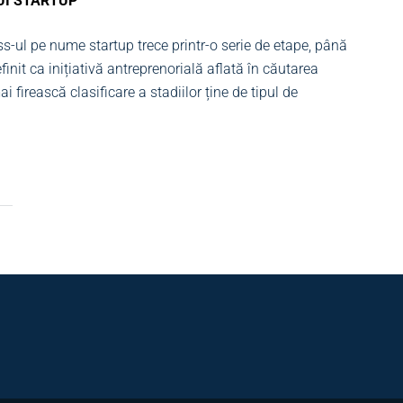
UI STARTUP
ess-ul pe nume startup trece printr-o serie de etape, până
init ca inițiativă antreprenorială aflată în căutarea
 firească clasificare a stadiilor ține de tipul de