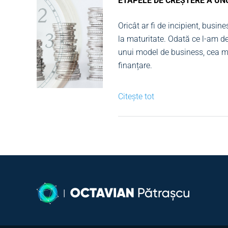
ETAPELE DE CREȘTERE A UN
Oricât ar fi de incipient, busin
la maturitate. Odată ce l-am def
unui model de business, cea mai
finanțare.
Citește tot