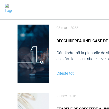
03-mart.-2022
DESCHIDEREA UNEI CASE DE
Gândindu-mă la planurile de vi
asistăm la o schimbare ireversi
fost luate prin surprindere de ac
complet sinceri,...
Citește tot
24-nov.-2018