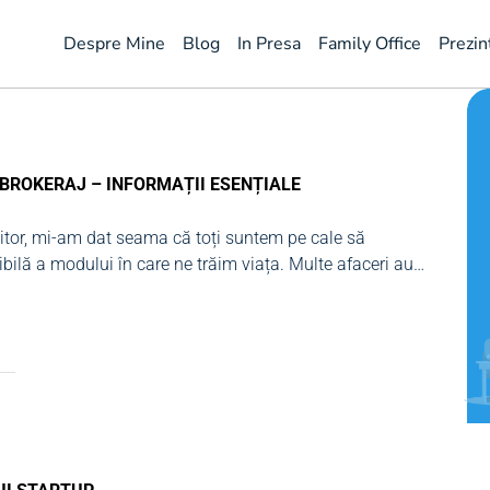
Despre Mine
Blog
In Presa
Family Office
Prezin
 BROKERAJ – INFORMAȚII ESENȚIALE
itor, mi-am dat seama că toți suntem pe cale să
bilă a modului în care ne trăim viața. Multe afaceri au
est val al tehnologiei disruptive, însă, pentru a fi