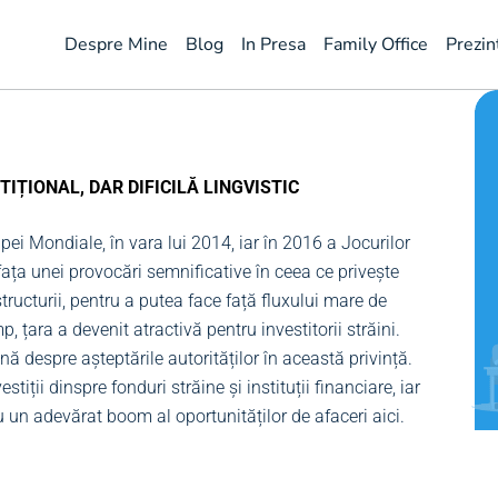
Despre Mine
Blog
In Presa
Family Office
Prezin
TIȚIONAL, DAR DIFICILĂ LINGVISTIC
i Mondiale, în vara lui 2014, iar în 2016 a Jocurilor
 fața unei provocări semnificative în ceea ce privește
astructurii, pentru a putea face față fluxului mare de
mp, țara a devenit atractivă pentru investitorii străini.
ă despre așteptările autorităților în această privință.
tiții dinspre fonduri străine și instituții financiare, iar
 un adevărat boom al oportunităților de afaceri aici.