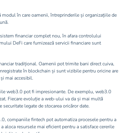
ă modul în care oamenii, întreprinderile și organizațiile de
eună.
sistem financiar complet nou, în afara controlului
emului DeFi care furnizează servicii financiare sunt
anciar tradițional. Oamenii pot trimite bani direct cuiva,
înregistrate în blockchain și sunt vizibile pentru oricine are
și mai accesibil.
iciile web3.0 pot fi impresionante. De exemplu, web3.0
zat. Fiecare evoluție a web-ului va da și mai multă
 securitate legate de stocarea oricăror date.
b3.0, companiile fintech pot automatiza procesele pentru a
u a aloca resursele mai eficient pentru a satisface cererile