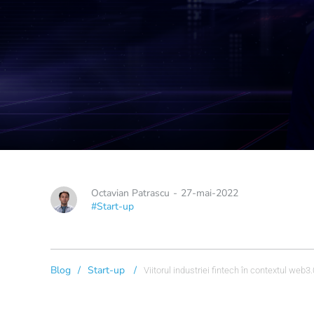
Octavian Patrascu
-
27-mai-2022
#Start-up
Blog
/
Start-up
/
Viitorul industriei fintech în contextul web3