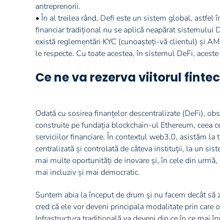
antreprenorii.
• În al treilea rând, Defi este un sistem global, astfel 
financiar tradițional nu se aplică neapărat sistemului
există reglementări KYC (cunoașteți-vă clientul) și AM
le respecte. Cu toate acestea, în sistemul DeFi, aceste
Ce ne va rezerva viitorul finte
Odată cu sosirea finanțelor descentralizate (DeFi), obse
construite pe fundația blockchain-ul Ethereum, ceea ce d
serviciilor financiare. În contextul web3.0, asistăm la t
centralizată și controlată de câteva instituții, la un si
mai multe oportunități de inovare și, în cele din urmă,
mai incluziv și mai democratic.
Suntem abia la început de drum și nu facem decât să zg
cred că ele vor deveni principala modalitate prin care o
Infrastructura tradițională va deveni din ce în ce mai 