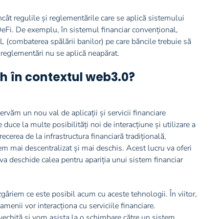
încât regulile și reglementările care se aplică sistemului
 DeFi. De exemplu, în sistemul financiar convențional,
L (combaterea spălării banilor) pe care băncile trebuie să
 reglementări nu se aplică neapărat.
ch în contextul web3.0?
rvăm un nou val de aplicații și servicii financiare
uce la multe posibilități noi de interacțiune și utilizare a
recerea de la infrastructura financiară tradițională,
stem mai descentralizat și mai deschis. Acest lucru va oferi
 va deschide calea pentru apariția unui sistem financiar
âriem ce este posibil acum cu aceste tehnologii. În viitor,
amenii vor interacționa cu serviciile financiare.
învechită și vom asista la o schimbare către un sistem