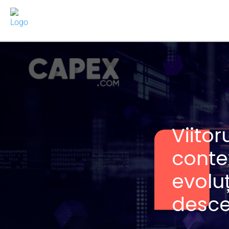
Viitor
conte
evoluț
desce