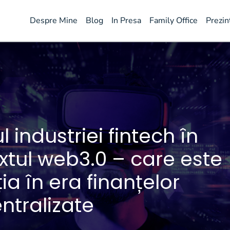
Despre Mine
Blog
In Presa
Family Office
Prezin
ul industriei fintech în
xtul web3.0 – care este
ia în era finanțelor
ntralizate