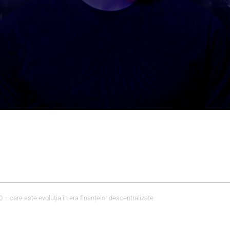
.0 – care este evoluția în era finanțelor descentralizate