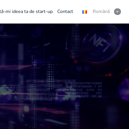
tă-mi ideea ta de start-up
Contact
Română