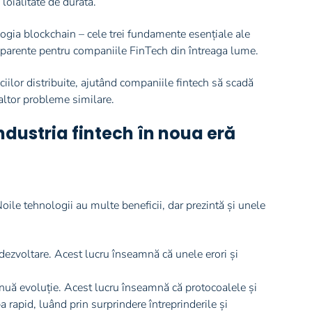
 loialitate de durată.
nologia blockchain – cele trei fundamente esențiale ale
ansparente pentru companiile FinTech din întreaga lume.
iilor distribuite, ajutând companiile fintech să scadă
 altor probleme similare.
ndustria fintech în noua eră
Noile tehnologii au multe beneficii, dar prezintă și unele
 dezvoltare. Acest lucru înseamnă că unele erori și
inuă evoluție. Acest lucru înseamnă că protocoalele și
a rapid, luând prin surprindere întreprinderile și