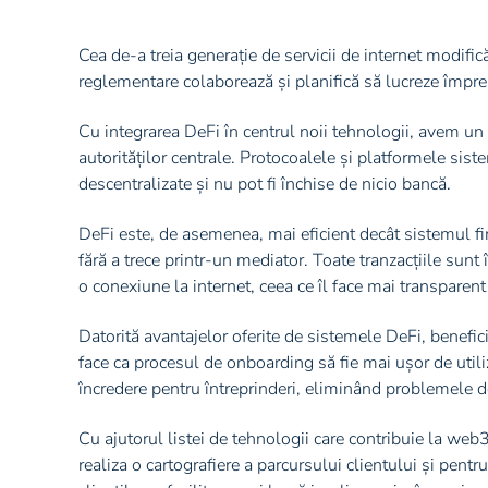
Cea de-a treia generație de servicii de internet modific
reglementare colaborează și planifică să lucreze împr
Cu integrarea DeFi în centrul noii tehnologii, avem un 
autorităților centrale. Protocoalele și platformele sist
descentralizate și nu pot fi închise de nicio bancă.
DeFi este, de asemenea, mai eficient decât sistemul fin
fără a trece printr-un mediator. Toate tranzacțiile sunt 
o conexiune la internet, ceea ce îl face mai transparent 
Datorită avantajelor oferite de sistemele DeFi, benef
face ca procesul de onboarding să fie mai ușor de utili
încredere pentru întreprinderi, eliminând problemele de
Cu ajutorul listei de tehnologii care contribuie la we
realiza o cartografiere a parcursului clientului și pentr