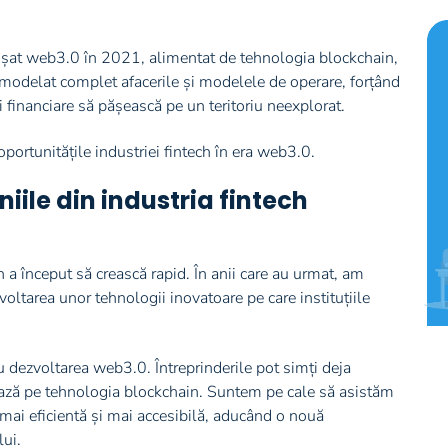
at web3.0 în 2021, alimentat de tehnologia blockchain,
remodelat complet afacerile și modelele de operare, forțând
i financiare să pășească pe un teritoriu neexplorat.
oportunitățile industriei fintech în era web3.0.
ile din industria fintech
h a început să crească rapid. În anii care au urmat, am
zvoltarea unor tehnologii inovatoare pe care instituțiile
 dezvoltarea web3.0. Întreprinderile pot simți deja
zează pe tehnologia blockchain. Suntem pe cale să asistăm
a mai eficientă și mai accesibilă, aducând o nouă
lui.