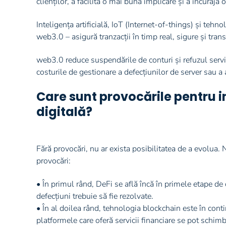
clienților, a facilita o mai bună implicare și a încuraja o
Inteligența artificială, IoT (Internet-of-things) și teh
web3.0 – asigură tranzacții în timp real, sigure și tr
web3.0 reduce suspendările de conturi și refuzul servic
costurile de gestionare a defecțiunilor de server sau a
Care sunt provocările pentru i
digitală?
Fără provocări, nu ar exista posibilitatea de a evolua. 
provocări:
• În primul rând, DeFi se află încă în primele etape de
defecțiuni trebuie să fie rezolvate.
• În al doilea rând, tehnologia blockchain este în cont
platformele care oferă servicii financiare se pot schimb