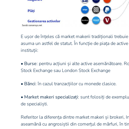
E ușor de înțeles că market makerii tradiționali trebuie 
asuma un astfel de statut. În funcție de piața de active
instituții:
•
Burse
: pentru acțiuni și alte active asemănătoare. 
Stock Exchange sau London Stock Exchange
•
Bănci
: în cazul tranzacțiilor cu monede clasice.
•
Market makeri specializați
: sunt folosiți de exempl
de specialiști.
Referitor la diferența dintre market makeri și brokeri, 
aseamănă cu angrosiștii din comerțul de mărfuri, în timp