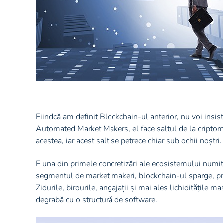
Fiindcă am definit Blockchain-ul anterior, nu voi insis
Automated Market Makers, el face saltul de la cripto
acestea, iar acest salt se petrece chiar sub ochii noștri.
E una din primele concretizări ale ecosistemului numit
segmentul de market makeri, blockchain-ul sparge, pri
Zidurile, birourile, angajații și mai ales lichiditățile
degrabă cu o structură de software.