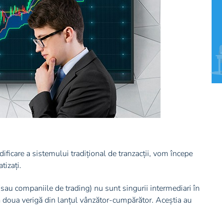
icare a sistemului tradițional de tranzacții, vom începe
izați.
 (sau companiile de trading) nu sunt singurii intermediari în
a doua verigă din lanțul vânzător-cumpărător. Aceștia au