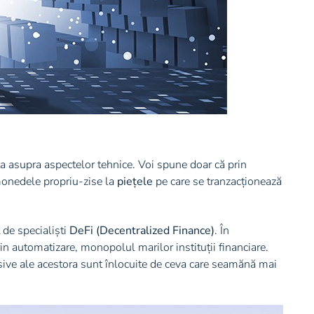
ta asupra aspectelor tehnice. Voi spune doar că prin
monedele propriu-zise la
piețele
pe care se tranzacționează
 de specialiști
DeFi (Decentralized Finance)
. În
n automatizare, monopolul marilor instituții financiare.
 masive ale acestora sunt înlocuite de ceva care seamănă mai