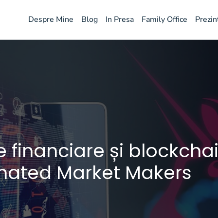
Despre Mine
Blog
In Presa
Family Office
Prezin
e financiare și blockchai
ated Market Makers