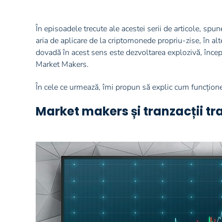
În episoadele trecute ale acestei serii de articole, sp
aria de aplicare de la criptomonede propriu-zise, în alt
dovadă în acest sens este dezvoltarea explozivă, în
Market Makers.
În cele ce urmează, îmi propun să explic cum funcțion
Market makers și tranzacții tr