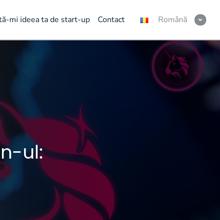
tă-mi ideea ta de start-up
Contact
Română
n-ul: