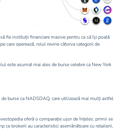
să fie instituții financiare masive pentru ca să își poată
 pe care operează, rolul revine câtorva categorii de
Rolul este asumat mai ales de burse celebre ca New York
u de burse ca NADSDAQ, care utilizează mai mulți astfel
Investopedia oferă o comparație ușor de înțeles: primii se
 ce brokerii au caracteristici asemănătoare cu retailerii,