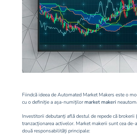
Fiindcă ideea de Automated Market Makers este o modif
cu o definiție a așa-numiților
market makeri
neautomat
Investitorii debutanți află destul de repede că brokerii
tranzacționarea activelor. Market makerii sunt cea de-
două responsabilități principale: