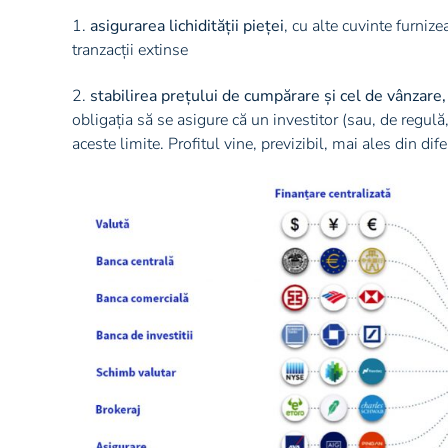
1.
asigurarea lichidității pieței
, cu alte cuvinte furni
tranzacții extinse
2.
stabilirea prețului de cumpărare și cel de vânzare,
obligația să se asigure că un investitor (sau, de regul
aceste limite. Profitul vine, previzibil, mai ales din dife