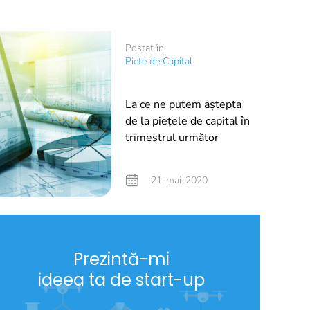
Postat în:
Piete de Capital
La ce ne putem aștepta
de la piețele de capital în
trimestrul următor
21-mai-2020
Prezintă-mi
ideea ta de start-up