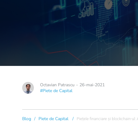
Octavian Patrascu
-
26-mai-2021
#Piete de Capital
Blog
/
Piete de Capital
/
Piețele financiare și blockchain-u