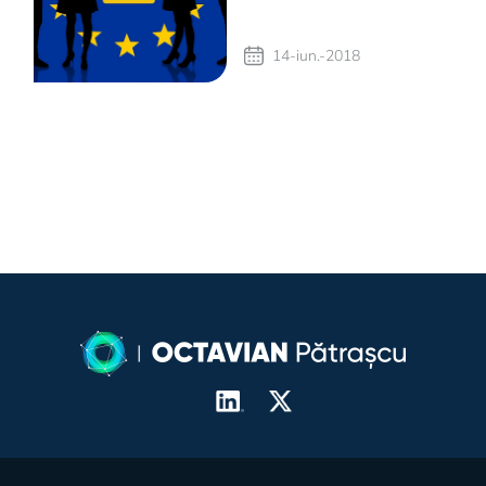
GDPR (I)
14-iun.-2018