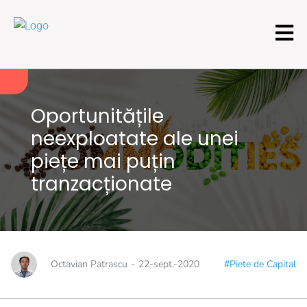
Oportunitățile
neexploatate ale unei
piețe mai puțin
tranzacționate
Octavian Patrascu
-
22-sept.-2020
#Piete de Capital