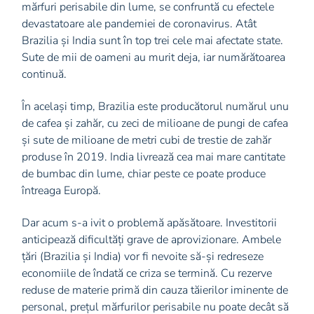
mărfuri perisabile din lume, se confruntă cu efectele
devastatoare ale pandemiei de coronavirus. Atât
Brazilia și India sunt în top trei cele mai afectate state.
Sute de mii de oameni au murit deja, iar numărătoarea
continuă.
În același timp, Brazilia este producătorul numărul unu
de cafea și zahăr, cu zeci de milioane de pungi de cafea
și sute de milioane de metri cubi de trestie de zahăr
produse în 2019. India livrează cea mai mare cantitate
de bumbac din lume, chiar peste ce poate produce
întreaga Europă.
Dar acum s-a ivit o problemă apăsătoare. Investitorii
anticipează dificultăți grave de aprovizionare. Ambele
țări (Brazilia și India) vor fi nevoite să-și redreseze
economiile de îndată ce criza se termină. Cu rezerve
reduse de materie primă din cauza tăierilor iminente de
personal, prețul mărfurilor perisabile nu poate decât să