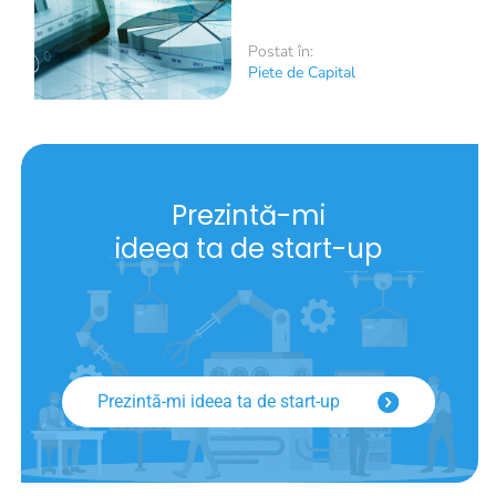
Postat în:
Piete de Capital
Prezintă-mi
ideea ta de start-up
Prezintă-mi ideea ta de start-up