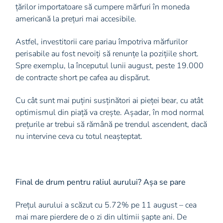
țărilor importatoare să cumpere mărfuri în moneda
americană la prețuri mai accesibile.
Astfel, investitorii care pariau împotriva mărfurilor
perisabile au fost nevoiți să renunțe la pozițiile short.
Spre exemplu, la începutul lunii august, peste 19.000
de contracte short pe cafea au dispărut.
Cu cât sunt mai puțini susținători ai pieței bear, cu atât
optimismul din piață va crește. Așadar, în mod normal
prețurile ar trebui să rămână pe trendul ascendent, dacă
nu intervine ceva cu totul neașteptat.
Final de drum pentru raliul aurului? Așa se pare
Prețul aurului a scăzut cu 5.72% pe 11 august – cea
mai mare pierdere de o zi din ultimii șapte ani. De