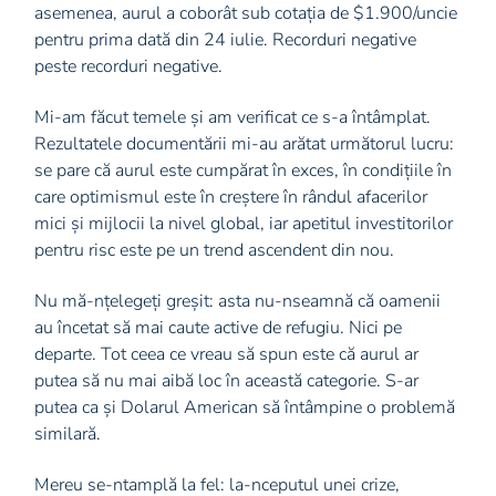
asemenea, aurul a coborât sub cotația de $1.900/uncie
pentru prima dată din 24 iulie. Recorduri negative
peste recorduri negative.
Mi-am făcut temele și am verificat ce s-a întâmplat.
Rezultatele documentării mi-au arătat următorul lucru:
se pare că aurul este cumpărat în exces, în condițiile în
care optimismul este în creștere în rândul afacerilor
mici și mijlocii la nivel global, iar apetitul investitorilor
pentru risc este pe un trend ascendent din nou.
Nu mă-nțelegeți greșit: asta nu-nseamnă că oamenii
au încetat să mai caute active de refugiu. Nici pe
departe. Tot ceea ce vreau să spun este că aurul ar
putea să nu mai aibă loc în această categorie. S-ar
putea ca și Dolarul American să întâmpine o problemă
similară.
Mereu se-ntamplă la fel: la-nceputul unei crize,