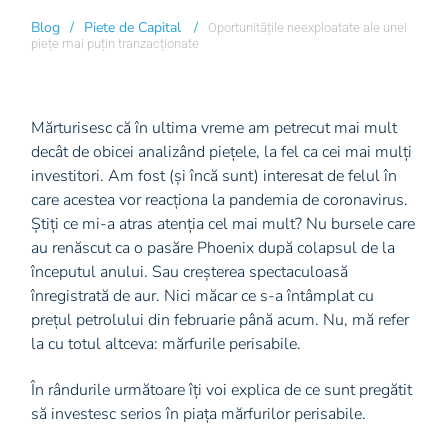
Blog
/
Piete de Capital
/
Oportunitățile neexploatate ale unei
piețe mai puțin tranzacționate
Mărturisesc că în ultima vreme am petrecut mai mult
decât de obicei analizând piețele, la fel ca cei mai mulți
investitori. Am fost (și încă sunt) interesat de felul în
care acestea vor reacționa la pandemia de coronavirus.
Știți ce mi-a atras atenția cel mai mult? Nu bursele care
au renăscut ca o pasăre Phoenix după colapsul de la
începutul anului. Sau creșterea spectaculoasă
înregistrată de aur. Nici măcar ce s-a întâmplat cu
prețul petrolului din februarie până acum. Nu, mă refer
la cu totul altceva: mărfurile perisabile.
În rândurile următoare îți voi explica de ce sunt pregătit
să investesc serios în piața mărfurilor perisabile.