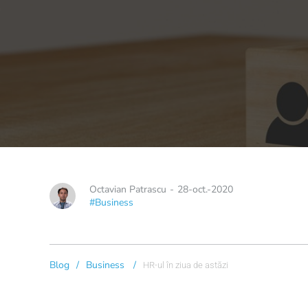
Octavian Patrascu
-
28-oct.-2020
#Business
Blog
/
Business
/
HR-ul în ziua de astăzi