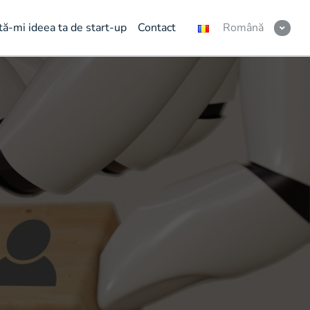
tă-mi ideea ta de start-up
Contact
Română