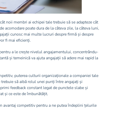
cât noii membri ai echipei tale trebuie să se adapteze cât
 de acomodare poate dura de la câteva zile, la câteva luni,
gajații cunosc mai multe lucruri despre firmă și despre
r fi mai eficienți.
 pentru a le crește nivelul angajamentului, concentrându-
ntă și temeinică va ajuta angajații să adere mai rapid la
petitiv, puterea culturii organizaționale a companiei tale
ebuie să aibă rolul unei punți între angajați și
rimi feedback constant legat de punctele slabe și
at și ce este de îmbunătățit.
 avantaj competitiv pentru a ne putea îndeplini țelurile