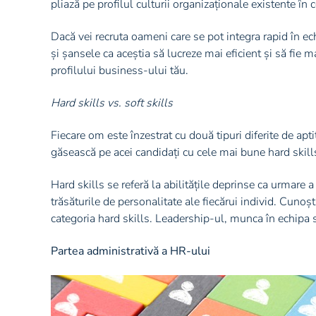
pliază pe profilul culturii organizaționale existente în
Dacă vei recruta oameni care se pot integra rapid în ec
și șansele ca aceștia să lucreze mai eficient și să fie 
profilului business-ului tău.
Hard skills vs. soft skills
Fiecare om este înzestrat cu două tipuri diferite de apti
găsească pe acei candidați cu cele mai bune hard skills 
Hard skills se referă la abilitățile deprinse ca urmare a
trăsăturile de personalitate ale fiecărui individ. Cuno
categoria hard skills. Leadership-ul, munca în echipa sa
Partea administrativă a HR-ului