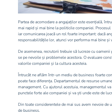
Partea de acomodare a angajaților este esențială, întru
mai rapid și mai bine la politicile companiei. Procesul
iar comunicarea joacă un rol foarte important: dacă an
responsabilitățile lor, atunci vor performa mai bine și vo
De asemenea, recrutorii trebuie să lucreze cu oamenii
se pe nevoile și problemele acestora. O evaluare consta
valorile companiei și la cultura acesteia.
Întrucât ne aflăm într-un mediu de business foarte com
poate face diferența. Departamentul de resurse umane tr
management. Cu ajutorul acestuia, managementul va p
punctele forte ale companiei și va ști unde este de lucr
Din toate considerentele de mai sus avem nevoie de un
de business.