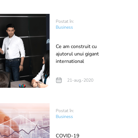
Postat în:
Business
Ce am construit cu
ajutorul unui gigant
international
21-aug.-2020
Postat în:
Business
COVID-19