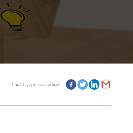
Împărtășește acest articol