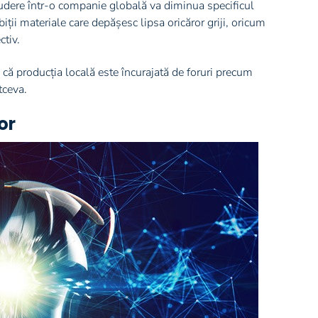
cludere într-o companie globală va diminua specificul
iții materiale care depășesc lipsa oricăror griji, oricum
tiv.
e că producția locală este încurajată de foruri precum
tceva.
or