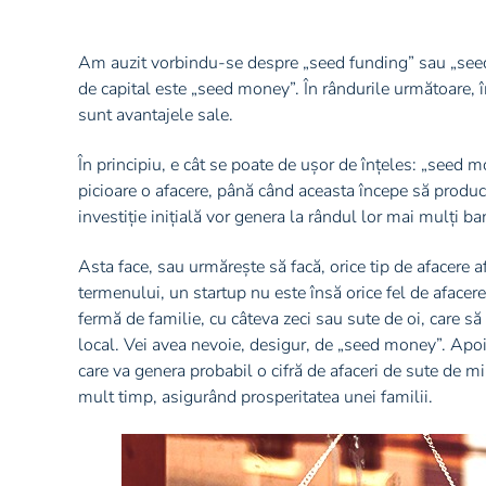
Am auzit vorbindu-se despre „seed funding” sau „seed 
de capital este „seed money”. În rândurile următoare, 
sunt avantajele sale.
În principiu, e cât se poate de ușor de înțeles: „seed 
picioare o afacere, până când aceasta începe să producă 
investiție inițială vor genera la rândul lor mai mulți ba
Asta face, sau urmărește să facă, orice tip de afacere a
termenului, un startup nu este însă orice fel de afacere
fermă de familie, cu câteva zeci sau sute de oi, care să 
local. Vei avea nevoie, desigur, de „seed money”. Apoi,
care va genera probabil o cifră de afaceri de sute de m
mult timp, asigurând prosperitatea unei familii.