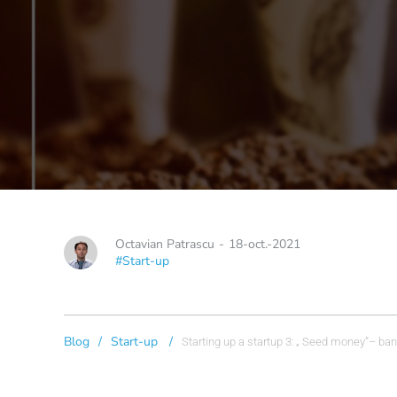
Octavian Patrascu
-
18-oct.-2021
#Start-up
Blog
/
Start-up
/
Starting up a startup 3: „ Seed money”– banii