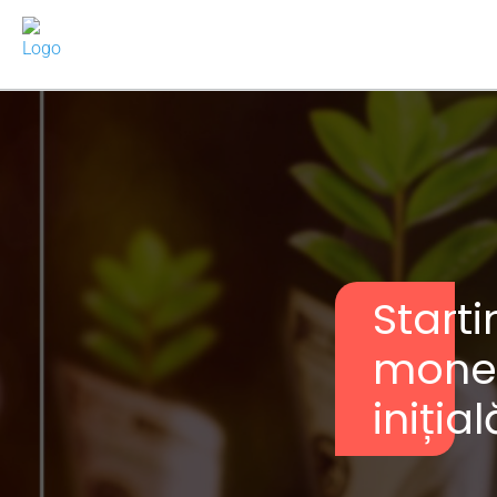
Starti
money
inițial