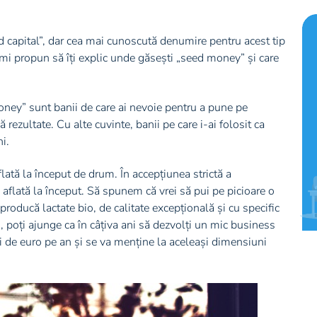
capital”, dar cea mai cunoscută denumire pentru acest tip
îmi propun să îți explic unde găsești „seed money” și care
money” sunt banii de care ai nevoie pentru a pune pe
rezultate. Cu alte cuvinte, banii pe care i-ai folosit ca
ni.
flată la început de drum. În accepțiunea strictă a
 aflată la început. Să spunem că vrei să pui pe picioare o
producă lactate bio, de calitate excepțională și cu specific
 poți ajunge ca în câțiva ani să dezvolți un mic business
ii de euro pe an și se va menține la aceleași dimensiuni