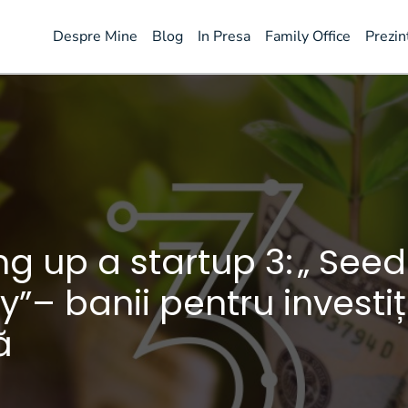
Despre Mine
Blog
In Presa
Family Office
Prezin
ng up a startup 3: „ Seed
”– banii pentru investiț
ă