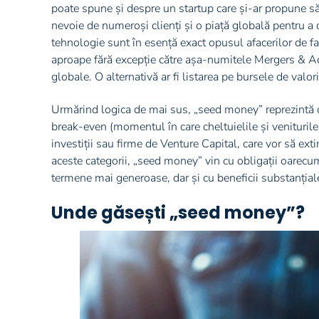
poate spune și despre un startup care și-ar propune s
nevoie de numeroși clienți și o piață globală pentru a d
tehnologie sunt în esență exact opusul afacerilor de f
aproape fără excepție către așa-numitele Mergers & Ac
globale. O alternativă ar fi listarea pe bursele de valori
Urmărind logica de mai sus, „seed money” reprezintă doa
break-even (momentul în care cheltuielile și veniturile 
investiții sau firme de Venture Capital, care vor să exti
aceste categorii, „seed money” vin cu obligații oarecu
termene mai generoase, dar și cu beneficii substanțial
Unde găsești „seed money”?