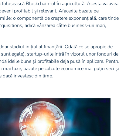
ă folosească Blockchain-ul în agricultură. Acesta va avea
eveni profitabil și relevant. Afacerile bazate pe
amilie: o componentă de creștere exponențială, care tinde
quisitions, adică vânzarea către business-uri mari,
.
r stadiul inițial al finanțării. Odată ce se apropie de
sunt egale), startup-urile intră în vizorul unor fonduri de
ndă ideile bune și profitabile deja pusă în aplicare. Pentru
m mai laxe, bazate pe calcule economice mai puțin seci și
e dacă investesc din timp.