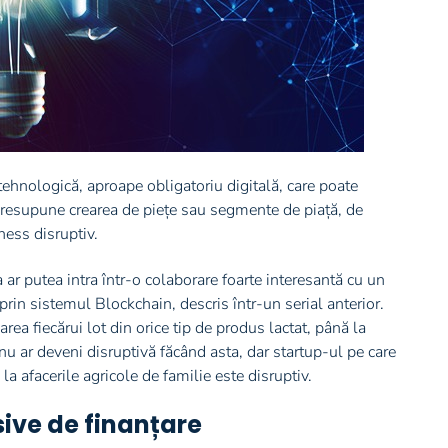
ehnologică, aproape obligatoriu digitală, care poate
 presupune crearea de piețe sau segmente de piață, de
ness disruptiv.
ar putea intra într-o colaborare foarte interesantă cu un
rin sistemul Blockchain, descris într-un serial anterior.
rea fiecărui lot din orice tip de produs lactat, până la
u ar deveni disruptivă făcând asta, dar startup-ul pe care
a afacerile agricole de familie este disruptiv.
sive de finanțare