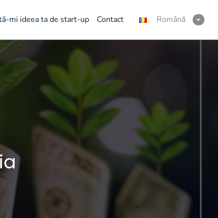
tă-mi ideea ta de start-up
Contact
Română
ia