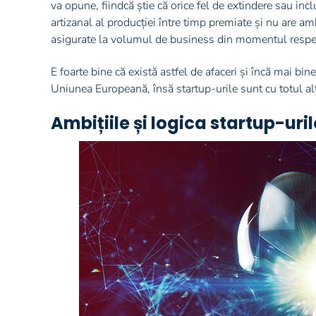
va opune, fiindcă știe că orice fel de extindere sau in
artizanal al producției între timp premiate și nu are amb
asigurate la volumul de business din momentul respec
E foarte bine că există astfel de afaceri și încă mai bin
Uniunea Europeană, însă startup-urile sunt cu totul al
Ambițiile și logica startup-uril